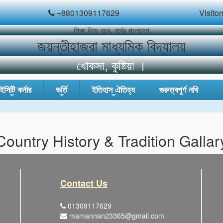
+8801309117629
Visitor
শিক্ষা নিয়ে গড়ব, গর্বের বাংলাদেশ
জয়ন্তীহাজরা মাধ্যমিক বিদ্যালয়
খোকসা, কুষ্টিয়া ।
সিটি কর্নার
ভর্তি
ইতিহাস ঐতিহ্য
গুরুত্বপূর্ণ নথি
+
+
+
Country History & Tradition Gallar
Contact Us
01309117629
mamannan23365@gmail.com