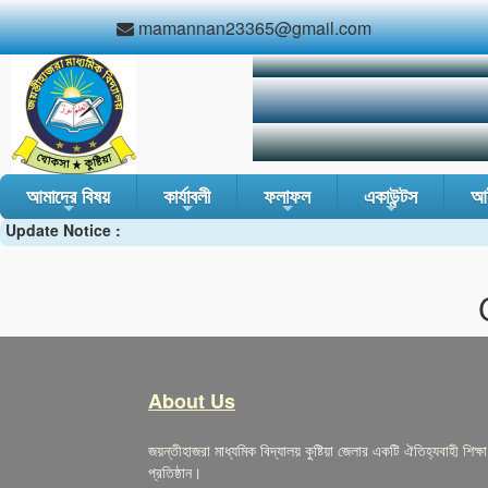
mamannan23365@gmail.com
আমাদের বিষয়
কার্যাবলী
ফলাফল
একাউন্টস
আই
Update Notice :
+
+
+
+
About Us
জয়ন্তীহাজরা মাধ্যমিক বিদ্যালয় কুষ্টিয়া জেলার একটি ঐতিহ্যবাহী শিক্ষা
প্রতিষ্ঠান।